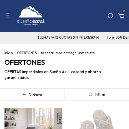
0
| 👉🏻HASTA 12 CUOTAS SIN INTERES💳🤩
| o 🔥 35% DE DESCUENTO 
Inicio
.
OFERTONES
.
breadcrumbs.entrega-inmediata
OFERTONES
OFERTAS imperdibles en Sueño Azul: calidad y ahorro
garantizados.
Ordenar
Filtrar