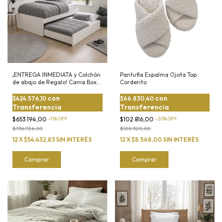
¡ENTREGA INMEDIATA y Colchón
Pantufla Espalma Ojota Top
de abajo de Regalo! Cama Box
Corderito
Marinera con Carrito 90x190cm
con
con
$424.576,10
$66.830,40
Transferencia
Transferencia
$653.194,00
-
11
%
OFF
$102.816,00
-
20
%
OFF
$736.726,00
$128.520,00
12
X
$54.432,83
SIN INTERÉS
12
X
$8.568,00
SIN INTERÉS
Comprar
Comprar