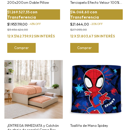
200x200cm Doble Pillow
Terciopelo Efecto Velour 100%
Algodón
con
con
$1.269.527,35
$14.068,60
Transferencia
Transferencia
$1.953.119,00
-
43
%
OFF
$21.644,00
-
20
%
OFF
$3.456.626,00
$27.055,00
12
X
$162.759,92
SIN INTERÉS
12
X
$1.803,67
SIN INTERÉS
Comprar
Comprar
¡ENTREGA INMEDIATA y Colchón
Toallita de Mano Spidey
de abajo de regalo! Cama Box