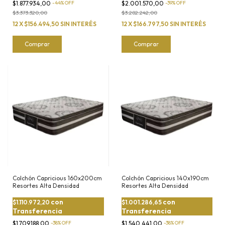
$1.877.934,00
-
44
%
OFF
$2.001.570,00
-
39
%
OFF
$3.373.320,00
$3.282.242,00
12
X
$156.494,50
SIN INTERÉS
12
X
$166.797,50
SIN INTERÉS
Comprar
Comprar
Colchón Capricious 160x200cm
Colchón Capricious 140x190cm
Resortes Alta Densidad
Resortes Alta Densidad
con
con
$1.110.972,20
$1.001.286,65
Transferencia
Transferencia
$1.709.188,00
-
38
%
OFF
$1.540.441,00
-
38
%
OFF