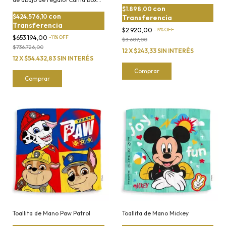
Marinera con Carrito 90x190cm
con
$1.898,00
con
$424.576,10
Transferencia
Transferencia
$2.920,00
-
19
%
OFF
$653.194,00
-
11
%
OFF
$3.607,00
$736.726,00
12
X
$243,33
SIN INTERÉS
12
X
$54.432,83
SIN INTERÉS
Comprar
Toallita de Mano Paw Patrol
Toallita de Mano Mickey