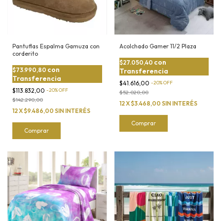
Pantuflas Espalma Gamuza con
Acolchado Gamer 11/2 Plaza
corderito
con
$27.050,40
con
$73.990,80
Transferencia
Transferencia
$41.616,00
-
20
%
OFF
$113.832,00
-
20
%
OFF
$52.020,00
$142.290,00
12
X
$3.468,00
SIN INTERÉS
12
X
$9.486,00
SIN INTERÉS
Comprar
Comprar