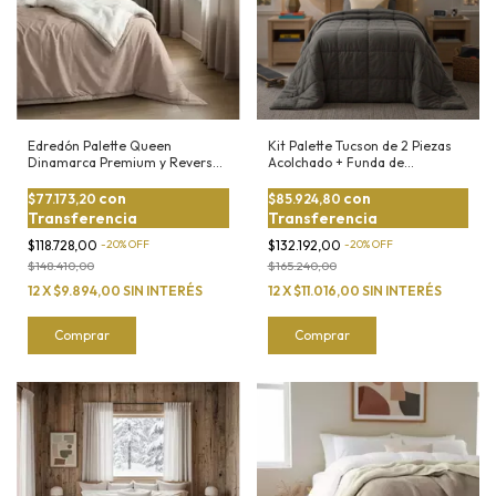
Edredón Palette Queen
Kit Palette Tucson de 2 Piezas
Dinamarca Premium y Reverso
Acolchado + Funda de
de Corderito
Almohadón 11/2 plaza - Twin
con
con
$77.173,20
$85.924,80
Transferencia
Transferencia
$118.728,00
-
20
%
OFF
$132.192,00
-
20
%
OFF
$148.410,00
$165.240,00
12
X
$9.894,00
SIN INTERÉS
12
X
$11.016,00
SIN INTERÉS
Comprar
Comprar