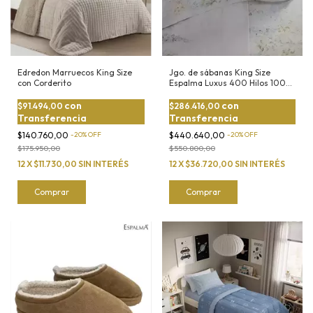
Edredon Marruecos King Size
Jgo. de sábanas King Size
con Corderito
Espalma Luxus 400 Hilos 100%
Algodón Peinado
con
con
$91.494,00
$286.416,00
Transferencia
Transferencia
$140.760,00
-
20
%
OFF
$440.640,00
-
20
%
OFF
$175.950,00
$550.800,00
12
X
$11.730,00
SIN INTERÉS
12
X
$36.720,00
SIN INTERÉS
Comprar
Comprar