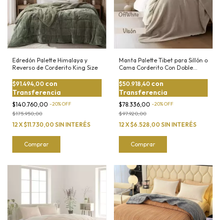
Edredón Palette Himalaya y
Manta Palette Tibet para Sillón o
Reverso de Corderito King Size
Cama Corderito Con Doble
Bouclé
con
con
$91.494,00
$50.918,40
Transferencia
Transferencia
$140.760,00
-
20
%
OFF
$78.336,00
-
20
%
OFF
$175.950,00
$97.920,00
12
X
$11.730,00
SIN INTERÉS
12
X
$6.528,00
SIN INTERÉS
Comprar
Comprar