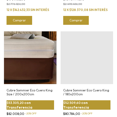
$2.776.826,00
$2.498.486,00
12
X
$142.432,33
SIN INTERÉS
12
X
$128.370,08
SIN INTERÉS
Comprar
Comprar
Cubre Sommier Eco Cuero King
Cubre Sommier Eco Cuero King
Size / 200x200cm
/ 180x200cm
con
con
$53.305,20
$52.509,60
Transferencia
Transferencia
$82.008,00
-
20
%
OFF
$80.784,00
-
20
%
OFF