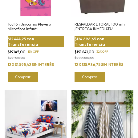
Toallón Unicornio Playero
RESPALDAR LITORAL 100 mtr
Microfibra Infantil
¡ENTREGA INMEDIATA!
con
con
$12.444,25
$124.696,65
Transferencia
Transferencia
$19.145,00
-
15
%
OFF
$191.841,00
-
32
%
OFF
$22.523,00
$280.360,00
12
X
$1.595,42
SIN INTERÉS
12
X
$15.986,75
SIN INTERÉS
Comprar
Comprar