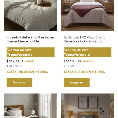
Frazada Palette King Size Aspen
Acolchado 1 1/2 Plaza Croma
Flannel Fleece Bubble
Reversible Color Alcoyana
con
con
$46.940,40
$43.758,00
Transferencia
Transferencia
$72.216,00
-
20
%
OFF
$67.320,00
-
20
%
OFF
$90.270,00
$84.150,00
12
X
$6.018,00
SIN INTERÉS
12
X
$5.610,00
SIN INTERÉS
Comprar
Comprar