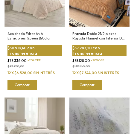
Acolchado Edredón 4
Frazada Doble 21/2 plazas
Estaciones Queen BiColor
Rayada Flannel con Interior De
Corderito
con
con
$50.918,40
$57.283,20
Transferencia
Transferencia
$78.336,00
-
20
%
OFF
$88.128,00
-
20
%
OFF
$97.920,00
$110.160,00
12
X
$6.528,00
SIN INTERÉS
12
X
$7.344,00
SIN INTERÉS
Comprar
Comprar