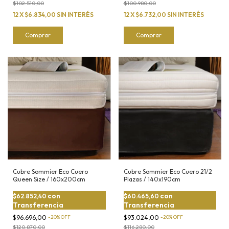
$102.510,00
$100.980,00
12
X
$6.834,00
SIN INTERÉS
12
X
$6.732,00
SIN INTERÉS
Comprar
Comprar
Cubre Sommier Eco Cuero
Cubre Sommier Eco Cuero 21/2
Queen Size / 160x200cm
Plazas / 140x190cm
con
con
$62.852,40
$60.465,60
Transferencia
Transferencia
$96.696,00
-
20
%
OFF
$93.024,00
-
20
%
OFF
$120.870,00
$116.280,00