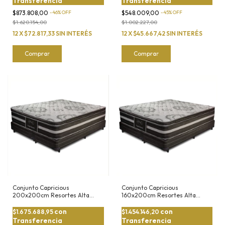
Transferencia
Transferencia
$873.808,00
-
46
%
OFF
$548.009,00
-
45
%
OFF
$1.620.154,00
$1.002.227,00
12
X
$72.817,33
SIN INTERÉS
12
X
$45.667,42
SIN INTERÉS
Comprar
Comprar
Conjunto Capricious
Conjunto Capricious
200x200cm Resortes Alta
160x200cm Resortes Alta
Densidad
Densidad
con
con
$1.675.688,95
$1.454.146,20
Transferencia
Transferencia