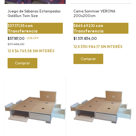
Juego de Sábanas Estampadas
Cama Sommier VERONA
GoldSun Twin Size
200x200cm
con
con
$37.171,55
$865.692,10
Transferencia
Transferencia
$57.187,00
-
20
%
OFF
$1.331.834,00
$71.484,00
12
X
$110.986,17
SIN INTERÉS
12
X
$4.765,58
SIN INTERÉS
Comprar
Comprar