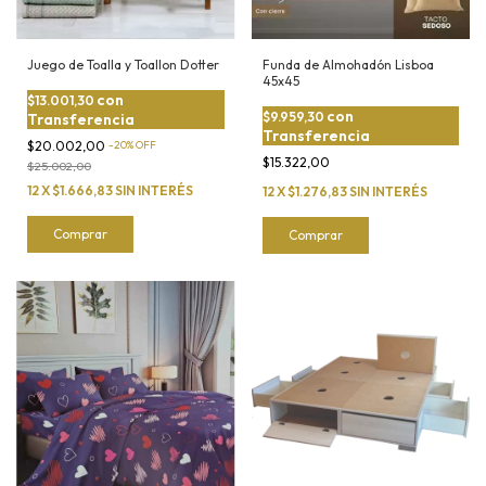
Juego de Toalla y Toallon Dotter
Funda de Almohadón Lisboa
45x45
con
$13.001,30
con
$9.959,30
Transferencia
Transferencia
$20.002,00
-
20
%
OFF
$15.322,00
$25.002,00
12
X
$1.666,83
SIN INTERÉS
12
X
$1.276,83
SIN INTERÉS
Comprar
Comprar