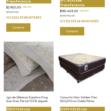
con
$97.761,95
Transferencia
Transferencia
$2.920,00
-
19
%
OFF
$150.403,00
-
19
%
OFF
$3.607,00
$185.792,00
12
X
$243,33
SIN INTERÉS
12
X
$12.533,58
SIN INTERÉS
Comprar
Jgo.de Sábanas Espalma King
Conjunto Gani Golden Flex
Size Gran Percal 100% algodón
160x200cm Doble Pillow
de 200 hilos
con
con
$129.072,45
$1.099.025,85