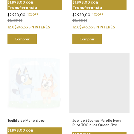
con
con
$1.898,00
$1.898,00
Transferencia
Transferencia
$2.920,00
-
19
%
OFF
$2.920,00
-
19
%
OFF
$3.607,00
$3.607,00
12
X
$243,33
SIN INTERÉS
12
X
$243,33
SIN INTERÉS
Toallita de Mano Bluey
Jgo. de Sábanas Palette Ivory
Pura 300 hilos Queen Size
con
$1.898,00