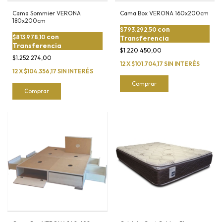
Cama Sommier VERONA
Cama Box VERONA 160x200cm
180x200cm
con
$793.292,50
con
$813.978,10
Transferencia
Transferencia
$1.220.450,00
$1.252.274,00
12
X
$101.704,17
SIN INTERÉS
12
X
$104.356,17
SIN INTERÉS
Comprar
Comprar