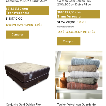
Cama Box VERONA 140x190cm
Colchón Gani Golden Flex
200x200cm Doble Pillow
con
$715.721,50
con
$883.999,35
Transferencia
Transferencia
$1.101.110,00
$1.359.999,00
-
44
%
OFF
12
X
$91.759,17
SIN INTERÉS
$2.422.281,00
12
X
$113.333,25
SIN INTERÉS
Comprar
Comprar
Conjunto Gani Golden Flex
Toallón Velvet con Guarda de