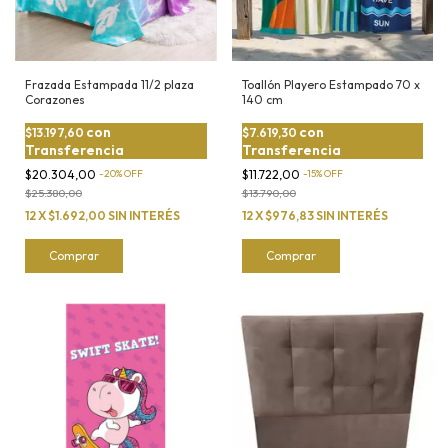
Frazada Estampada 11/2 plaza
Toallón Playero Estampado 70 x
Corazones
140 cm
con
con
$13.197,60
$7.619,30
Transferencia
Transferencia
$20.304,00
-
20
%
OFF
$11.722,00
-
15
%
OFF
$25.380,00
$13.790,00
12
X
$1.692,00
SIN INTERÉS
12
X
$976,83
SIN INTERÉS
Comprar