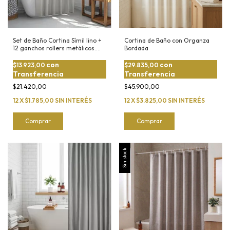
Set de Baño Cortina Símil lino +
Cortina de Baño con Organza
12 ganchos rollers metálicos.
Bordada
¡PREMIUM!
con
con
$13.923,00
$29.835,00
Transferencia
Transferencia
$21.420,00
$45.900,00
12
X
$1.785,00
SIN INTERÉS
12
X
$3.825,00
SIN INTERÉS
Comprar
Comprar
Sin stock