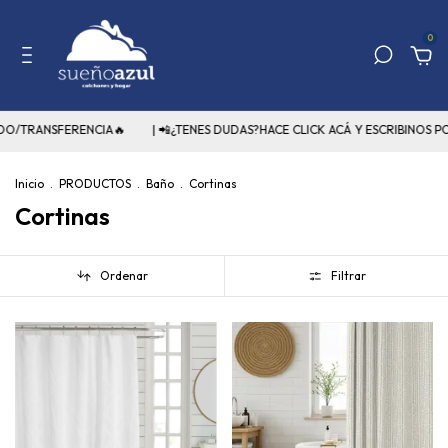
0
/TRANSFERENCIA🔥
| 📲¿TENES DUDAS?HACE CLICK ACÁ Y ESCRIBINOS POR
Inicio
.
PRODUCTOS
.
Baño
.
Cortinas
Cortinas
Ordenar
Filtrar