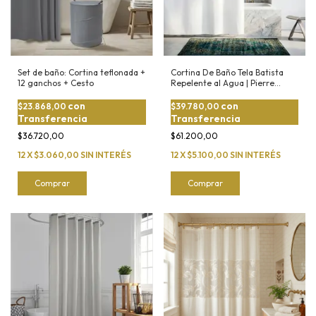
Set de baño: Cortina teflonada +
Cortina De Baño Tela Batista
12 ganchos + Cesto
Repelente al Agua | Pierre
Cardin
con
con
$23.868,00
$39.780,00
Transferencia
Transferencia
$36.720,00
$61.200,00
12
X
$3.060,00
SIN INTERÉS
12
X
$5.100,00
SIN INTERÉS
Comprar
Comprar