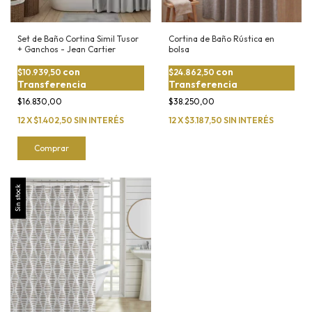
Set de Baño Cortina Simil Tusor
Cortina de Baño Rústica en
+ Ganchos - Jean Cartier
bolsa
con
con
$10.939,50
$24.862,50
Transferencia
Transferencia
$16.830,00
$38.250,00
12
X
$1.402,50
SIN INTERÉS
12
X
$3.187,50
SIN INTERÉS
Comprar
Sin stock