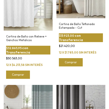
Cortina de Baño Teflonada
Estampada - Cut
con
$13.923,00
Cortina de Baño con Relieve +
Transferencia
Ganchos Metalicos
$21.420,00
con
$32.865,95
Transferencia
12
X
$1.785,00
SIN INTERÉS
$50.563,00
Comprar
12
X
$4.213,58
SIN INTERÉS
Comprar