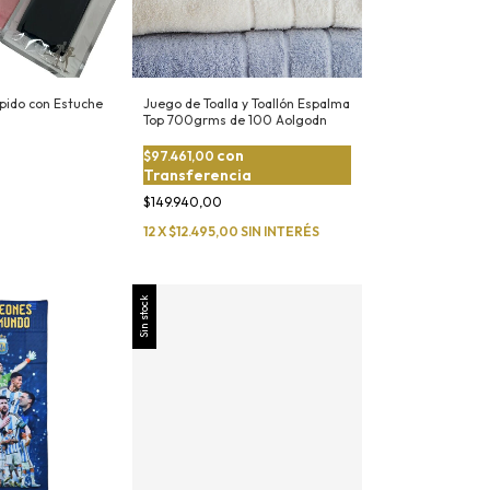
pido con Estuche
Juego de Toalla y Toallón Espalma
Top 700grms de 100 Aolgodn
con
$97.461,00
Transferencia
$149.940,00
12
X
$12.495,00
SIN INTERÉS
Sin stock