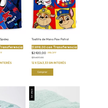
 Spidey
Toallita de Mano Paw Patrol
Transferencia
con
Transferencia
$1.898,00
FF
$2.920,00
-
19
%
OFF
$3.607,00
 INTERÉS
12
X
$243,33
SIN INTERÉS
Sin stock