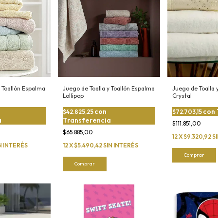
y Toallón Espalma
Juego de Toalla y Toallón Espalma
Juego de Toalla 
Lollipop
Crystal
con
con
$42.825,25
$72.703,15
a
Transferencia
$111.851,00
$65.885,00
12
X
$9.320,92
S
N INTERÉS
12
X
$5.490,42
SIN INTERÉS
Comprar
Comprar