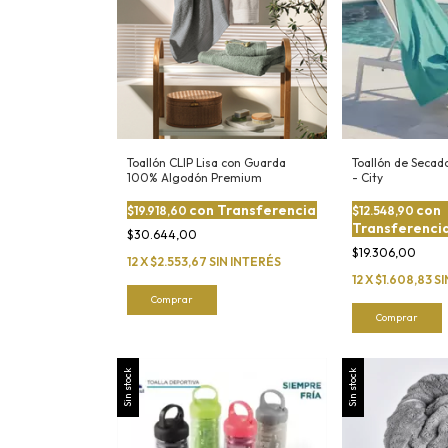
Toallón CLIP Lisa con Guarda
Toallón de Secad
100% Algodón Premium
- City
con
Transferencia
con
$19.918,60
$12.548,90
Transferenci
$30.644,00
$19.306,00
12
X
$2.553,67
SIN INTERÉS
12
X
$1.608,83
SI
Comprar
Comprar
Sin stock
Sin stock