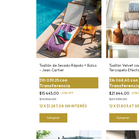
Toallón de Secado Rápido + Bolso
Toallón Velvet c
- Jean Cartier
Terciopelo Efect
Algodón
con
con
$10.039,25
$14.068,60
Transferencia
Transferenci
$15.445,00
-
20
%
OFF
$21.644,00
-
20
%
$19.306,00
$27.055,00
12
X
$1.287,08
SIN INTERÉS
12
X
$1.803,67
SI
Comprar
Comprar