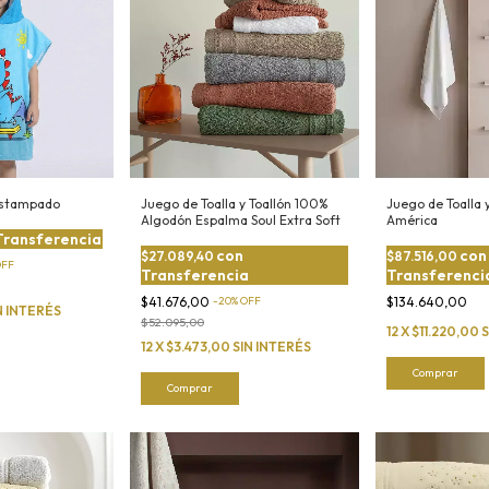
 Estampado
Juego de Toalla y Toallón 100%
Juego de Toalla 
Algodón Espalma Soul Extra Soft
América
Transferencia
con
con
$27.089,40
$87.516,00
OFF
Transferencia
Transferenci
$41.676,00
-
20
%
OFF
$134.640,00
N INTERÉS
$52.095,00
12
X
$11.220,00
S
12
X
$3.473,00
SIN INTERÉS
Comprar
Comprar