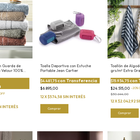
on Guarda de
Toalla Deportiva con Estuche
Toallón de Algo
o Velour 100%
Portable Jean Cartier
grs/m² Extra Gr
con
Transferencia
con
$4.481,75
$15.934,75
a
$6.895,00
$24.515,00
-
20
%
OFF
$30.644,00
12
X
$574,58
SIN INTERÉS
12
X
$2.042,92
S
N INTERÉS
Comprar
Comprar