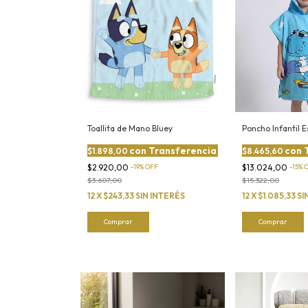
Toallita de Mano Bluey
Poncho Infantil
con
Transferencia
con
$1.898,00
$8.465,60
$2.920,00
-
19
%
OFF
$13.024,00
-
15
%
$3.607,00
$15.322,00
12
X
$243,33
SIN INTERÉS
12
X
$1.085,33
SI
Comprar