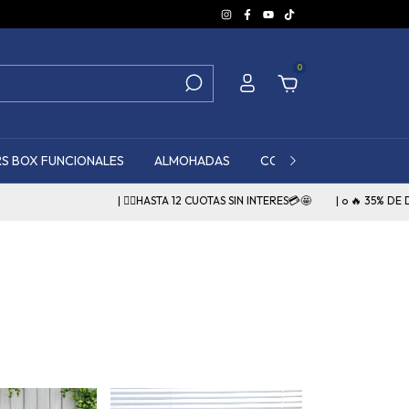
0
S BOX FUNCIONALES
ALMOHADAS
COSTOS FLETE EN SANTA
| 👉🏻HASTA 12 CUOTAS SIN INTERES💳🤩
| o 🔥 35% DE DESCUENTO EXTR