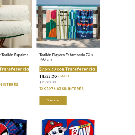
y Toallón Espalma
Toallón Playero Estampado 70 x
140 cm
Transferencia
con
Transferencia
$7.619,30
$11.722,00
-
15
%
OFF
$13.790,00
IN INTERÉS
12
X
$976,83
SIN INTERÉS
Comprar