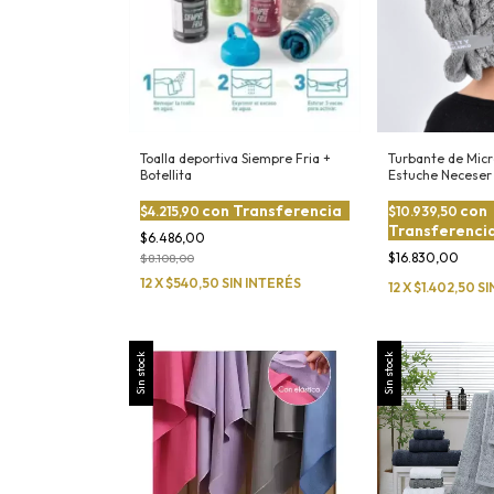
Toalla deportiva Siempre Fria +
Turbante de Micr
Botellita
Estuche Neceser
con
Transferencia
con
$4.215,90
$10.939,50
Transferenci
$6.486,00
$16.830,00
$8.108,00
12
X
$540,50
SIN INTERÉS
12
X
$1.402,50
SI
Sin stock
Sin stock