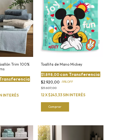
 Toallón Trim 100%
Toallita de Mano Mickey
rms
con
Transferencia
$1.898,00
Transferencia
$2.920,00
-
19
%
OFF
$3.607,00
12
X
$243,33
SIN INTERÉS
IN INTERÉS