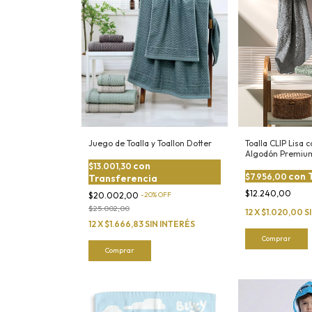
Juego de Toalla y Toallon Dotter
Toalla CLIP Lisa
Algodón Premiu
con
$13.001,30
con
$7.956,00
Transferencia
$12.240,00
$20.002,00
-
20
%
OFF
$25.002,00
12
X
$1.020,00
S
12
X
$1.666,83
SIN INTERÉS
Comprar
Comprar