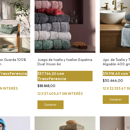
 con Guarda 100%
Juego de toalla y toallon Espalma
Jgo. de Toalla y
m
Dual Vision Air
Algodón 400 g
Transferencia
con
con
$57.764,20
$19.918,60
Transferencia
$30.644,00
$88.868,00
IN INTERÉS
12
X
$2.553,67
S
12
X
$7.405,67
SIN INTERÉS
Comprar
Comprar