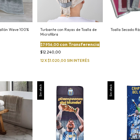
oallón Wave 100%
Turbante con Rayas de Toalla de
Toalla Secado Rá
Microfibra
con
Transferencia
$7.956,00
$12.240,00
12
X
$1.020,00
SIN INTERÉS
Sin stock
Sin stock