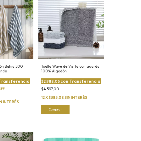
dón Bahia 500
Toalla Wave de Visita con guarda
ande
100% Algodón
Transferencia
con
Transferencia
$2.988,05
OFF
$4.597,00
12
X
$383,08
SIN INTERÉS
IN INTERÉS
Comprar