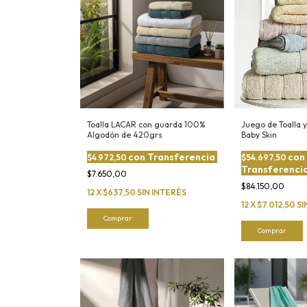
Toalla LACAR con guarda 100%
Juego de Toalla 
Algodón de 420grs
Baby Skin
con
Transferencia
con
$4.972,50
$54.697,50
Transferenci
$7.650,00
$84.150,00
12
X
$637,50
SIN INTERÉS
12
X
$7.012,50
SI
Comprar
Comprar