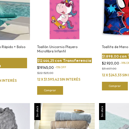
o Rápido + Bolso
Toallón Unicornio Playero
Toallita de Mano
Microfibra Infantil
con
$1.898,00
con
Transferencia
$12.444,25
$2.920,00
-
19
%
O
a
$19.145,00
-
15
%
OFF
$3.607,00
$22.523,00
12
X
$243,33
SIN
12
X
$1.595,42
SIN INTERÉS
N INTERÉS
Comprar
Sin stock
Sin stock