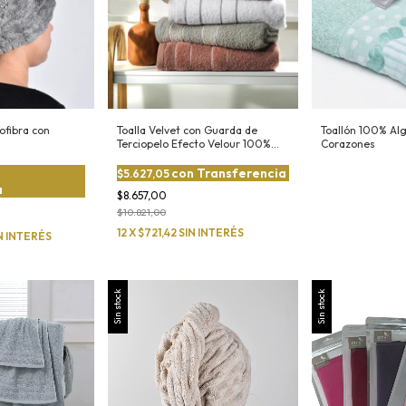
ofibra con
Toalla Velvet con Guarda de
Toallón 100% Al
Terciopelo Efecto Velour 100%
Corazones
Algodón
con
Transferencia
$5.627,05
a
$8.657,00
$10.821,00
12
X
$721,42
SIN INTERÉS
N INTERÉS
Sin stock
Sin stock