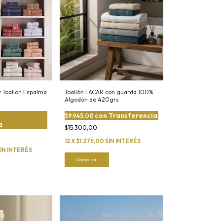
y Toallon Espalma
Toallón LACAR con guarda 100%
Algodón de 420grs
con
Transferencia
$9.945,00
a
$15.300,00
12
X
$1.275,00
SIN INTERÉS
IN INTERÉS
Comprar