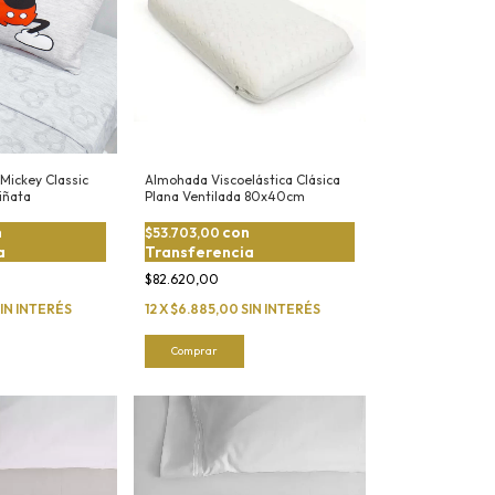
Mickey Classic
Almohada Viscoelástica Clásica
Piñata
Plana Ventilada 80x40cm
n
con
$53.703,00
a
Transferencia
$82.620,00
IN INTERÉS
12
X
$6.885,00
SIN INTERÉS
Comprar