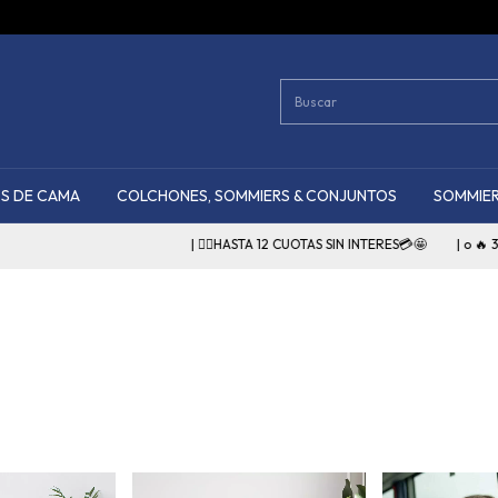
S DE CAMA
COLCHONES, SOMMIERS & CONJUNTOS
SOMMIER
| 👉🏻HASTA 12 CUOTAS SIN INTERES💳🤩
| o 🔥 35% DE DESCUENT