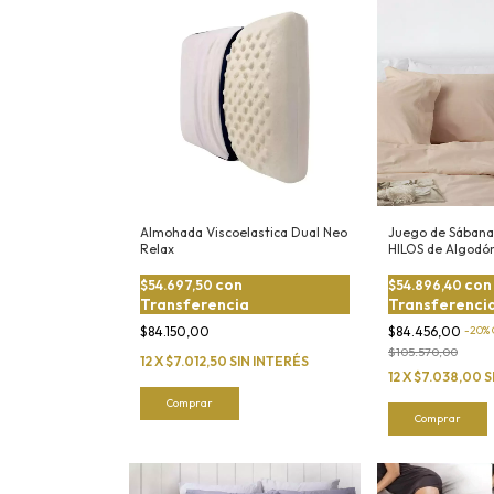
Almohada Viscoelastica Dual Neo
Juego de Sábana
Relax
HILOS de Algodón
Suavidad y Estilo
con
con
$54.697,50
$54.896,40
Transferencia
Transferenci
$84.150,00
$84.456,00
-
20
%
$105.570,00
12
X
$7.012,50
SIN INTERÉS
12
X
$7.038,00
S
Comprar
Comprar