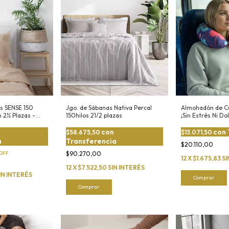
s SENSE 150
Jgo. de Sábanas Nativa Percal
Almohadón de Cue
 2½ Plazas -
150hilos 21/2 plazas
¡Sin Estrés Ni Do
con
con
$58.675,50
$13.071,50
a
Transferencia
$20.110,00
OFF
$90.270,00
12
X
$1.675,83
SI
12
X
$7.522,50
SIN INTERÉS
IN INTERÉS
Comprar
Comprar