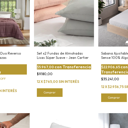
 Duo Reverso
Set x2 Fundas de Almohadas
Sabana Ajustable 
lazas
Lisas Súper Suave - Jean Cartier
Sense 100% Alg
con
Transferencia
con
$5.967,00
$22.906,65
a
Transferenci
$9.180,00
%
OFF
$35.241,00
12
X
$765,00
SIN INTERÉS
12
X
$2.936,75
S
IN INTERÉS
Comprar
Comprar