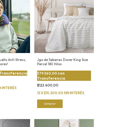
llo Anti Stress,
Jgo de Sabanas Dover King Size
lores!
Percal 180 Hilos
Transferencia
con
$79.560,00
Transferencia
$122.400,00
N INTERÉS
12
X
$10.200,00
SIN INTERÉS
Comprar