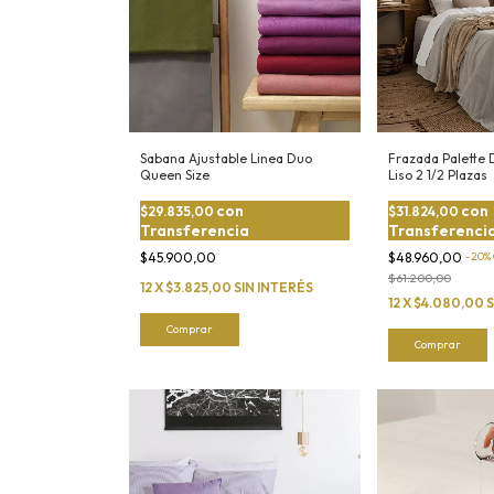
Sabana Ajustable Linea Duo
Frazada Palette 
Queen Size
Liso 2 1/2 Plazas
con
con
$29.835,00
$31.824,00
Transferencia
Transferenci
$45.900,00
$48.960,00
-
20
%
$61.200,00
12
X
$3.825,00
SIN INTERÉS
12
X
$4.080,00
S
Comprar
Comprar