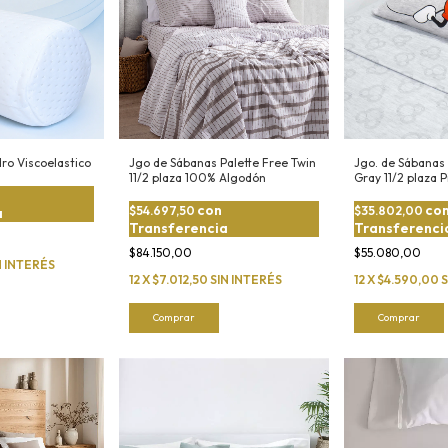
ro Viscoelastico
Jgo de Sábanas Palette Free Twin
Jgo. de Sábanas 
11/2 plaza 100% Algodón
Gray 11/2 plaza 
con
co
$54.697,50
$35.802,00
a
Transferencia
Transferenci
$84.150,00
$55.080,00
N INTERÉS
12
X
$7.012,50
SIN INTERÉS
12
X
$4.590,00
S
Comprar
Comprar