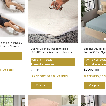
dor de Piernas y
 Foam c/Funda
Cubre Colchón Impermeable
Sabana Ajustable
140x190cm.- Premium - No Hace
Sense 100% Alg
Ruido
a
con
con
$50.719,50
$29.877,90
Transferencia
Transferenci
$78.030,00
$45.966,00
N INTERÉS
12
X
$6.502,50
SIN INTERÉS
12
X
$3.830,50
S
Comprar
Comprar