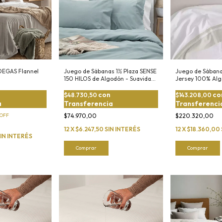
DEGAS Flannel
Juego de Sábanas 1½ Plaza SENSE
Juego de Sábana
150 HILOS de Algodón - Suavidad
Jersey 100% Al
y Estilo
con
co
$48.730,50
$143.208,00
a
Transferencia
Transferenci
OFF
$74.970,00
$220.320,00
12
X
$6.247,50
SIN INTERÉS
12
X
$18.360,00
IN INTERÉS
Comprar
Comprar