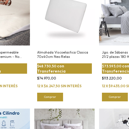
mpermeable
Almohada Viscoelastica Clasica
Jgo. de Sábanas 
emium - No
70x40cm Neo Relax
21/2 plazas 180 
Algodón
con
co
$48.730,50
$73.593,00
a
Transferencia
Transferenci
$74.970,00
$113.220,00
IN INTERÉS
12
X
$6.247,50
SIN INTERÉS
12
X
$9.435,00
S
Comprar
Comprar