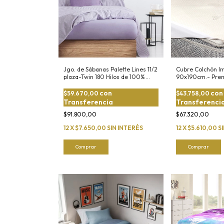
Jgo. de Sábanas Palette Lines 11/2
Cubre Colchón I
plaza-Twin 180 Hilos de 100%
90x190cm.- Pre
Algodón
Ruido
con
con
$59.670,00
$43.758,00
Transferencia
Transferenci
$91.800,00
$67.320,00
12
X
$7.650,00
SIN INTERÉS
12
X
$5.610,00
S
Comprar
Comprar