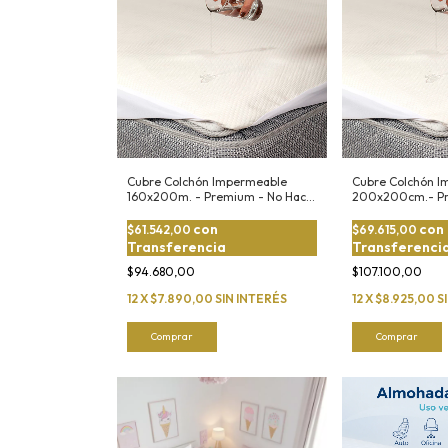
Cubre Colchón Impermeable
Cubre Colchón I
160x200m. - Premium - No Hace
200x200cm.- Pr
Ruido
Hace Ruido
con
con
$61.542,00
$69.615,00
Transferencia
Transferenci
$94.680,00
$107.100,00
12
X
$7.890,00
SIN INTERÉS
12
X
$8.925,00
S
Comprar
Comprar