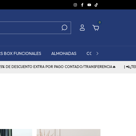
0
S BOX FUNCIONALES
ALMOHADAS
COSTOS FLETE EN SANTA
O EXTRA POR PAGO CONTADO/TRANSFERENCIA🔥
| 📲¿TENES DUDAS?HACE C