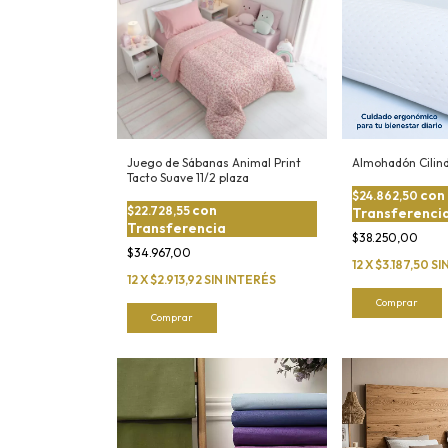
Juego de Sábanas Animal Print
Almohadón Cilind
Tacto Suave 11/2 plaza
con
$24.862,50
con
$22.728,55
Transferenci
Transferencia
$38.250,00
$34.967,00
12
X
$3.187,50
SI
12
X
$2.913,92
SIN INTERÉS
Comprar