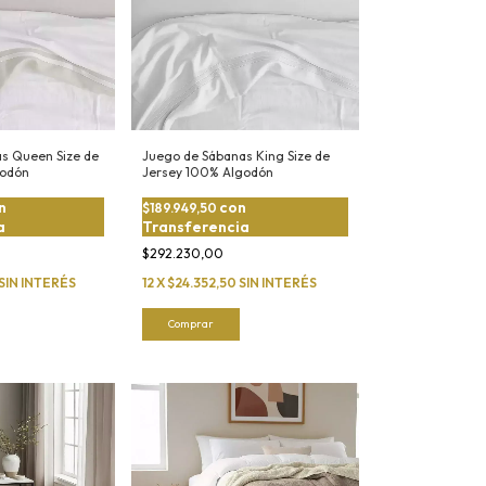
s Queen Size de
Juego de Sábanas King Size de
godón
Jersey 100% Algodón
n
con
$189.949,50
a
Transferencia
$292.230,00
SIN INTERÉS
12
X
$24.352,50
SIN INTERÉS
Comprar