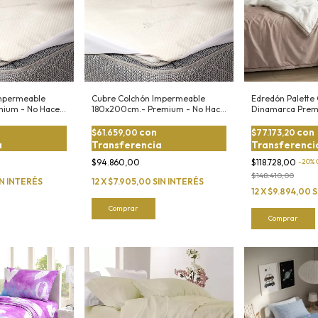
mpermeable
Cubre Colchón Impermeable
Edredón Palette
mium - No Hace
180x200cm.- Premium - No Hace
Dinamarca Prem
Ruido
de Corderito
con
con
$61.659,00
$77.173,20
a
Transferencia
Transferenci
$94.860,00
$118.728,00
-
20
%
$148.410,00
IN INTERÉS
12
X
$7.905,00
SIN INTERÉS
12
X
$9.894,00
S
Comprar
Comprar