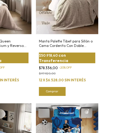
 Queen
Manta Palette Tibet para Sillón o
ium y Reverso
Cama Corderito Con Doble
Bouclé
con
$50.918,40
a
Transferencia
OFF
$78.336,00
-
20
%
OFF
$97.920,00
IN INTERÉS
12
X
$6.528,00
SIN INTERÉS
Comprar