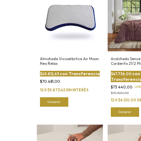
Almohada Viscoelástica Air Moon
Acolchado Sense
Neo Relax
Corderito 21/2 P
con
Transferencia
con
$45.812,65
$47.736,00
Transferenci
$70.481,00
$73.440,00
-
20
12
X
$5.873,42
SIN INTERÉS
$91.800,00
12
X
$6.120,00
S
Comprar