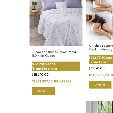
Almohada separa
Rodillas Memory
Juego de Sabanas Dover Percal
Desmontable
180 Hilos Queen
con
$22.873,50
Transferenci
con
$72.598,50
Transferencia
$35.190,00
$111.690,00
12
X
$2.932,50
SI
12
X
$9.307,50
SIN INTERÉS
Comprar