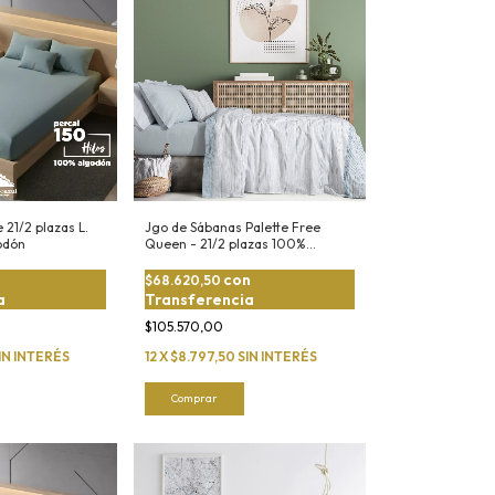
 21/2 plazas L.
Jgo de Sábanas Palette Free
odón
Queen - 21/2 plazas 100%
Algodón
con
$68.620,50
a
Transferencia
$105.570,00
IN INTERÉS
12
X
$8.797,50
SIN INTERÉS
Comprar