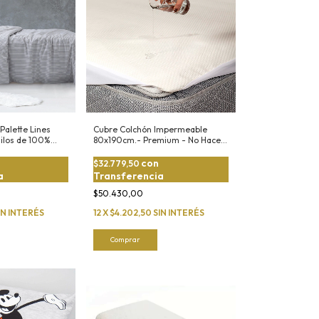
Palette Lines
Cubre Colchón Impermeable
Hilos de 100%
80x190cm.- Premium - No Hace
Ruido
n
con
$32.779,50
a
Transferencia
$50.430,00
IN INTERÉS
12
X
$4.202,50
SIN INTERÉS
Comprar