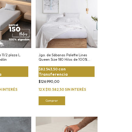
11/2 plaza L.
Jgo. de Sábanas Palette Lines
odón
Queen Size 180 Hilos de 100%
Algodón
con
$82.543,50
a
Transferencia
$126.990,00
IN INTERÉS
12
X
$10.582,50
SIN INTERÉS
Comprar