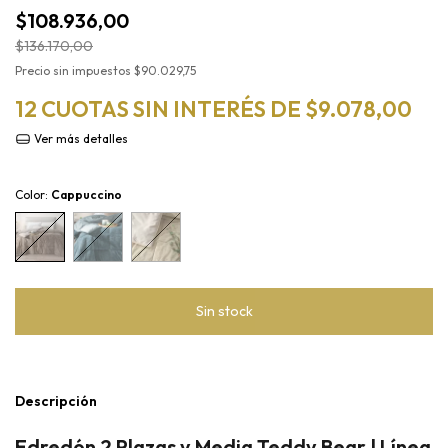
$108.936,00
$136.170,00
Precio sin impuestos
$90.029,75
12
CUOTAS SIN INTERÉS DE
$9.078,00
Ver más detalles
Color:
Cappuccino
Descripción
Edredón 2 Plazas y Media Teddy Bear | Línea