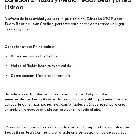
Lisboa
Disfruta de la
suavidad y calidez
inigualable del
Edredón 2 1/2 Plazas
Teddy Bear
de
Jean Cartier
, perfecto para hacer de tu cama un lugar
más acogedor.
Características Principales:
Dimensiones
: 220 x 240 cm
Material
: Teddy Bear, suave y cálido
Composición
: Microfibra Premium
Beneficios del Producto:
Experimenta la
suavidad
y el
calor
envolvente
del
Teddy Bear
en tu cama. Su
microfibra premium
de alta
calidad te garantiza noches más confortables y cálidas, ideal para crear
un ambiente acogedor y placentero durante todo el año.
¡Renueva tu espacio con un toque de confort!
Compra ahora
el
Edredón
Teddy Bear Jean Cartier
y disfruta de una sensación única de suavidad.