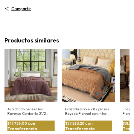
Compartir
Productos similares
Acolchado Sense Duo
Frazada Doble 21/2 plazas
Frazad
Reverso Corderito 21/2
Rayada Flannel con Interior
Flannel
Plazas
De Corderito
con
con
$47.736,00
$57.283,20
$31.8
Transferencia
Transferencia
Trans