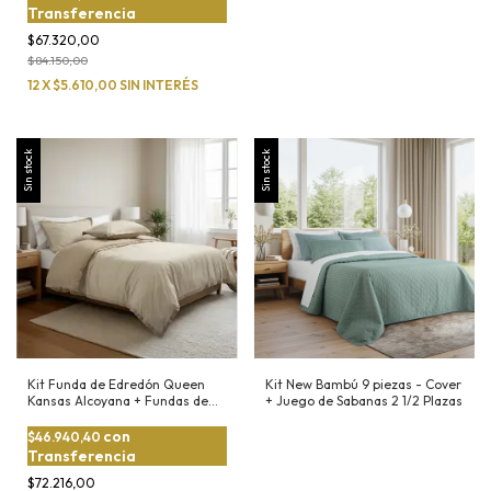
Transferencia
$67.320,00
$84.150,00
12
X
$5.610,00
SIN INTERÉS
Sin stock
Sin stock
Kit Funda de Edredón Queen
Kit New Bambú 9 piezas - Cover
Kansas Alcoyana + Fundas de
+ Juego de Sabanas 2 1/2 Plazas
Almohadón
con
$46.940,40
Transferencia
$72.216,00