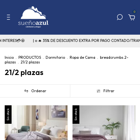
0
INTERES💳🤩
| o 🔥 35% DE DESCUENTO EXTRA POR PAGO CONTADO/TRANS
Inicio
.
PRODUCTOS
.
Dormitorio
.
Ropa de Cama
.
breadcrumbs.2-
plazas
.
21/2 plazas
21/2 plazas
Ordenar
Filtrar
Sin stock
Sin stock