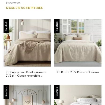
$90.270,00
12
X
$6.018,00
SIN INTERÉS
Sin stock
Sin stock
Kit Cubrecama Palette Arizona
Kit Buzios 2 1/2 Plazas - 3 Piezas
21/2 pl - Queen reversible
Premium Prewashed
Sin stock
Sin stock