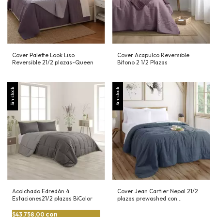
Cover Palette Look Liso
Cover Acapulco Reversible
Reversible 21/2 plazas-Queen
Bitono 2 1/2 Plazas
Sin stock
Sin stock
Acolchado Edredón 4
Cover Jean Cartier Nepal 21/2
Estaciones21/2 plazas BiColor
plazas prewashed con
matelaseado en forma de
espigas
con
$43.758,00